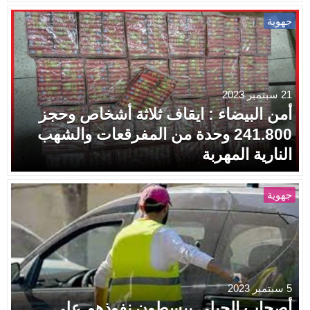
جهوية
21 سبتمبر 2023
أمن البيضاء : ايقاف ثلاثة أشخاص وحجز
241.800 وحدة من المفرقعات والشهب
النارية المهربة
جهوية
5 سبتمبر 2023
أصحاب الجيلي يبسطون نفوذهم على