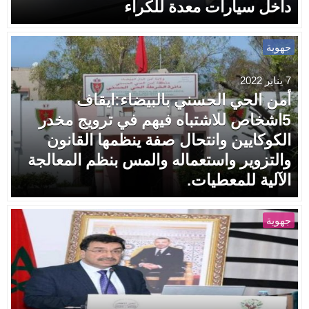
داخل سيارات معدة للكراء
جهوية
7 يناير 2022
أمن الحي الحسني بالبيضاء:ايقاف
5اشخاص للاشتباه فيهم في ترويج مخدر
الكوكايين وانتحال صفة ينظمها القانون
والتزوير واستعماله والمس بنظم المعالجة
الآلية للمعطيات.
جهوية