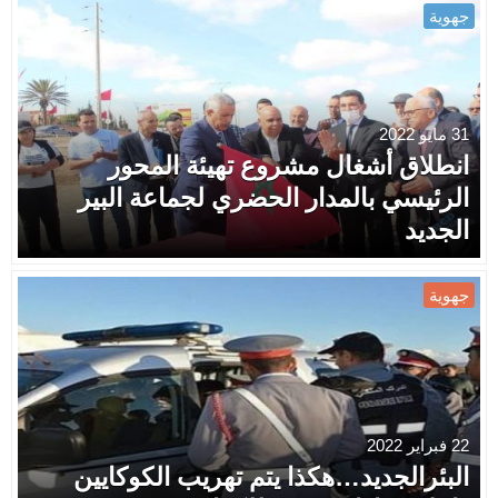
جهوية
31 مايو 2022
انطلاق أشغال مشروع تهيئة المحور
الرئيسي بالمدار الحضري لجماعة البير
الجديد
جهوية
22 فبراير 2022
البئرالجديد…هكذا يتم تهريب الكوكايين