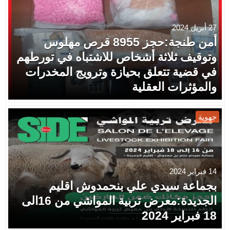
27 أبريل 2024
أمن طنجة:حجز 8955 قرص مهلوس
وتوقيف ثلاثة أشخاص للاشتباه في تورطهم
في قضية تتعلق بحيازة وترويج المخدرات
والمؤثرات العقلية
جهوية
14 فبراير 2024
بجماعة سيدي علي بنحمدوش اقليم
الجديدة:معرض تربية المواشي من 16الى
18 فبراير 2024