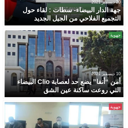
20 ديسمبر 2021
جهة الدار البيضاء- سطات : لقاء حول
التجميع الفلاحي من الجيل الجديد
جهوية
10 ديسمبر 2021
أمن “أنفا” يضع حد لعصابة Clio البيضاء
التي روعت ساكنة عين الشق
جهوية