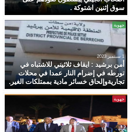
سوق إثنين اشتوكة .
جهوية
1 سبتمبر 2023
أمن برشيد : ايقاف ثلاثيني للاشتباه في
تورطه في إضرام النار عمدا في محلات
تجاريةوإلحاق خسائر مادية بممتلكات الغير.
جهوية