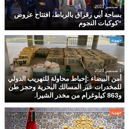
1 سبتمبر 2023
بساحة أبي رقراق بالرباط، افتتاح عروض
“كوكبات النجوم
جهوية
1 سبتمبر 2023
أمن البيضاء :إحباط محاولة للتهريب الدولي
للمخدرات عبر المسالك البحرية وحجز طن
و863 كيلوغرام من مخدر الشيرا.
جهوية