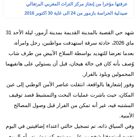
عرفتها مؤخرا من إنجاز مركز التراث المغربي البرتغالي
صيدلية الحراسة بازمور من 24 الى غاية 30 اكتوبر 2016
شهد حي القصبة بالمدينة القديمة بمدينة أزمور، ليلة الأحد 31
ماي 2026، حادثة سرقة استهدفت مواطنين، رجل وامرأة،
بعدما تعرضا للتهديد بواسطة السلاح الأبيض من طرف شاب
وُصف بأنه كان في حالة هيجان، قبل أن يستولي على هاتفيهما
المحمولين ويلوذ بالفرار.
وفور إشعارها بالواقعة، انتقلت عناصر الأمن الوطني إلى عين
المكان، حيث باشرت عمليات البحث والتمشيط قصد توقيف
المشتبه فيه، غير أنه تمكن من الفرار قبل وصول المصالح
الأمنية.
وفي السياق ذاته، تم تسجيل حالتي اعتداء إضافيتين في اليوم
نفسه استهدفتا شخصين على مستوى كورنيش نهر أم الربيع،