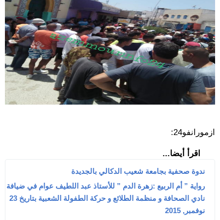
ازمورانفو24:
اقرأ أيضا...
ندوة صحفية بجامعة شعيب الدكالي بالجديدة
رواية ” أم الربيع :زهرة الدم ” للأستاذ عبد اللطيف عوام في ضيافة
نادي الصحافة و منظمة الطلائع و حركة الطفولة الشعبية بتاريخ 23
نوفمبر, 2015