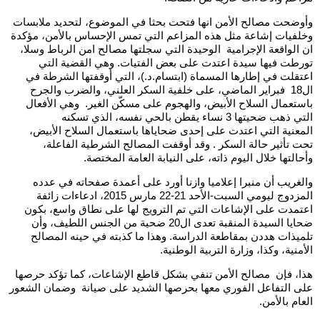
وأوضحت مصالح الأمن انها فتحت بحثا في الموضوع، لتحديد ملابسات
وخلفيات إشاعة مثل هذه المزاعم التي تمس الإحساس بالأمن، مؤكدة
ان الواقعة الإجرامية الوحيدة التي سجلتها مصالح امن الرباط وسلا،
تورطت فيها سيدة اعتدت على بعض الفتيات. وهي القضية التي
اعتقلت في إطارها المسماة (ابتسام.د.)، التي أوقفتها الشرطة في
ال18 فبراير الماضي، على خلفية السكر العلني، والضرب والجرح
باستعمال السلاح الأبيض، والهجوم على مسكّن الغير. وهي الأفعال
التي ذهب ضحيتها 3 نساء يقطن بالحي نفسه، الذي تسكنه
المعنية التي اعتدت على إحدى ضحاياها باستعمال السلاح الأبيض،
تحت تأثير حالة السكر . وقد أوقفت المصالح الشرطية الفاعلة،
وأحالتها خلال اليوم ذاته، على النيابة العامة المختصة.
والغريب أن منبرا إعلاميا وازنا أورد على أعمدة صفحاته في عدده
المزدوج ليومي السبت-الأحد 21-22 مارس 2015، ادعاءات زائفة
اعتمدت على الإشاعات التي تم الترويج لها على نطاق واسع، بكون
ضحايا السيدة المنقبة تعدى ال20 ضحية من الجنس اللطيف، وأن
تلميذات هددن بمقاطعة الدراسة. وهذا ما كذبته في حينه المصالح
الأمنية، وكذا، وزارة التربية الوطنية.
هذا، فإن مصالح الأمن تنفي بشكل قاطع الإشاعات، كما تؤكد حرصها
على التفاعل الفوري معها بحرصها الشديد على صيانة وضمان الشعور
العام بالأمن
.