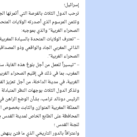
إسرائيل؛
ترحب الدول الثلاث بالفرصة التي أثمرتها الجهو
وتثمن المرسوم الذي أصدرته الولايات المتحدة
الصحراء الغربية” والذي بموجبه:
– “تعترف الولايات المتحدة بالسيادة المغربي
الذاتي المغربي الجاد والواقعي وذو المصداق
الصحراء الغربية”.
– “تيسيراً للعمل من أجل بلوغ هذه الغاية، ست
المغرب، بما في ذلك في إقليم الصحراء الغرب
الغربية، في مدينة الداخلة، من أجل تعزيز الف
وتذكر الدول الثلاث بوجهات النظر المتبادل
الرئيس دونالد ترامب، بشأن الوضع الراهن ف
المملكة المغربية المتوازن والثابت بخصوص ا
المحافظة على الطابع الخاص لمدينة القدس با
للجنة القدس ؛
واعترافاً بالدور التاريخي الذي ما فتئ ينه