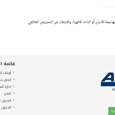
اجمة الأديان أو الذات الالهية. والابتعاد عن التحريض الطائفي
قائمة ا
أوقات ال
اتصل بنا
ادارة الم
هة
اعلان
الجدول ا
الدخول 
Su