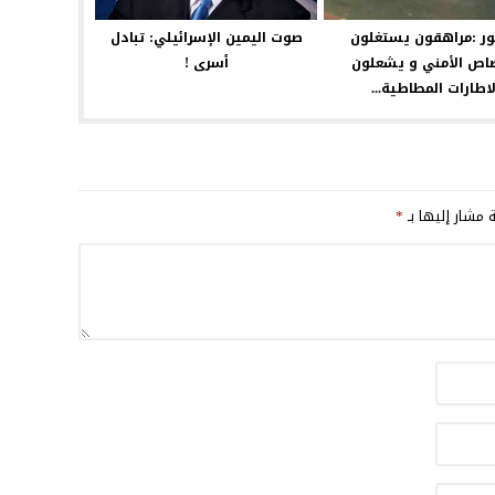
ور :مراهقون يستغلون
صوت اليمين الإسرائيلي: تبادل
اص الأمني و يشعلون
أسرى !
لاطارات المطاطية...
ة مشار إليها بـ
*