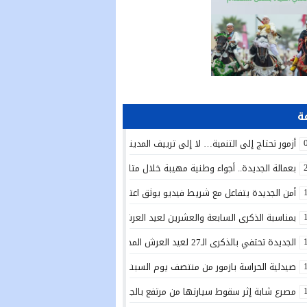
أزمور تحتاج إلى التنمية… لا إلى ترييف المدينة!
بعمالة الجديدة.. أجواء وطنية مهيبة خلال متابعة الخطاب الملكي السامي بمناسبة الذكرى الـ27 لعي
أمن الجديدة يتفاعل مع شريط فيديو يوثق اعتداءً بالسلاح الأبيض ويوقف المتور
بمناسبة الذكرى السابعة والعشرين لعيد العرش المجيد.. تدشين دار الطالبة بأولاد 
الجديدة تحتفي بالذكرى الـ27 لعيد العرش المجيد بتدشين مشاريع تنموية واجتماعية وتعزيز مبادرات الإدماج
صيدلية الحراسة بازمور من منتصف يوم السبت 25يوليوز الى غاية منتصف يوم السبت 1 غشت 2026
مصرع شابة إثر سقوط سيارتها من مرتفع بالجرف الأصفر