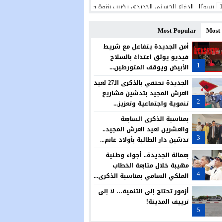
رسميًا.. الدفاع الحسني الجديدي يضرب بقوة ويتعاقد مع البرتغالي ريكاردو شيو ل
الجديدة تحتضن منتدى علمياً حول النوع الاجتماعي والحكامة وتمكين النساء من أج
Most Popular
Most
المديرية الإقليمية بالجديدة تحتفي بالتميز في حفل سنوي لتكريم المتفوقين
أمن الجديدة يتفاعل مع شريط
فيديو يوثق اعتداءً بالسلاح
الكلاب الضالة تؤرق ساكنة حي الوفاق بأزمور.. مطالب بتدخل عاجل وحل جذري لحما
1
الأبيض ويوقف المتورطين...
مجلس آزمور يصادق بالإجماع على تمديد عقد تدبير قطاع النظافة.. ودعوات للجوء 
الجديدة تحتفي بالذكرى الـ27 لعيد
العرش المجيد بتدشين مشاريع
المغرب يواصل رفع راية العرب وإفريقيا عاليًا في الولايات المتحدة الأمريكية
2
تنموية واجتماعية وتعزيز...
في عملية مباغتة.. مفوضية شرطة أزمور تفكك بؤرة لترويج المخدرات وتحجز كميات 
بمناسبة الذكرى السابعة
والعشرين لعيد العرش المجيد..
قريبا افتتاح مركز جديد للدرك الملكي بسيدي علي بن حمدوش… خطوة تعزز الأمن 
3
تدشين دار الطالبة بأولاد غانم...
بعمالة الجديدة.. أجواء وطنية
مهيبة خلال متابعة الخطاب
4
الملكي السامي بمناسبة الذكرى...
أزمور تحتاج إلى التنمية… لا إلى
ترييف المدينة!
5