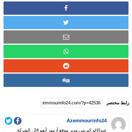
رابط مختصر
Azemmourinfo24
عبدالاله كبريتي مدير موقع أزمور أنفو 24 . الشركة