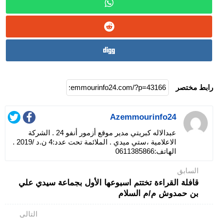
رابط مختصر
Azemmourinfo24
عبدالاله كبريتي مدير موقع أزمور أنفو 24 . الشركة
الاعلامية ،ستي ميدي . الملائمة تحت عدد:4 ن.د /2019 .
الهاتف:0611385866
السابق
قافلة القراءة تختتم اسبوعها الأول بجماعة سيدي علي
بن حمدوش م/م السلام
التالي