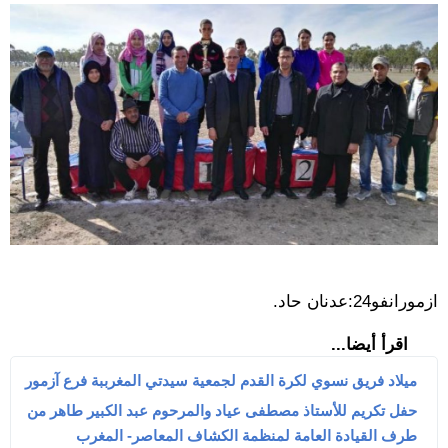
ازمورانفو24:عدنان حاد.
اقرأ أيضا...
ميلاد فريق نسوي لكرة القدم لجمعية سيدتي المغرببة فرع آزمور
حفل تكريم للأستاذ مصطفى عياد والمرحوم عبد الكبير طاهر من
طرف القيادة العامة لمنظمة الكشاف المعاصر- المغرب