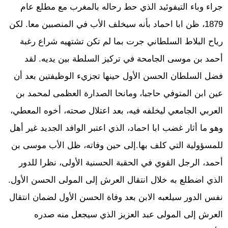
جراء وباء التيفوئيد الذي حط رحاله بالمغرب مع مطلع عام
1879، ظن ابا احماد بأنه سيخلف الأب في المنصبين معا. لكن
رياح البلاط السلطاني جرت بما لم تكن تشتهيه شراع رغبة
أحمد بن موسى الجامحة في تركيز السلطة بين يديه. لقد
فضل السلطان الحسن الأول حينها تجزيء الوظيفتين بعد أن
عين ابن المتوفي حاجبا، ومانحا الصدارة العظمى لمحمد بن
العربي الجامعي ليخلفه فيه، بعد اعتلال صحته، أخوه المعطي،
وهو ما أثار غضب ابا احماد، الذي اعتبر الوافد الجديد غير أهل
للمسؤولية التي كلف بها.إلى حين وفاته، ظل الأب موسى بن
أحمد، الرجل القوي في الحقبة الحسنية الأولى، نظرا للدور
الذي اضطلع به خلال انتقال العرش إلى المولى الحسن الأول.
نفس الدور سيلعبه الابن بعد وفاة الحسن الأول لضمان انتقال
العرش إلى المولى عبد العزيز الذي سيجعل منه صدره