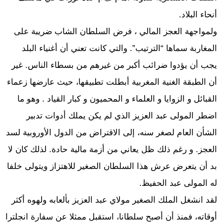
أنحاء البلاد.
ولمواجهة العجز المالي ، فرض السلطان الشاب ضريبة على
المغاربة سماها “الترتيب”. والتي كانت تعني أن أغنياء البلد
يجب أن يؤدوا ضرائب أكبر من غيرهم من بسطاء الناس. غير
أن الطبقة الغنية المغربية أبطلت تطبيقها، حيث عارضها زعماء
القبائل و الزوايا و العلماء و المحميون و كبار القياد . وهو ما
اضطر المولى عبد العزيز الذي لم يكن يملك أدوات تدبير
الشأن العام لصغر سنه، إلى الاقتراض من الدول الأوروبية لسد
العجز. و رغم ذلك ظل يعاني من أزمة مالية حادة. لذلك كان لا
بد أن يتعرض عرش هذا السلطان الصغير للاهتزاز ويتولى خلفا
له المولى عبد الحفيظ.
لقد انشغل الملك الصغير مولاي عبد العزيز بألعابه ولهوه أكثر
أوقاته، فمنذ أن أصبح سلطانا، استقبل ممثلا عن سفارة انجلترا