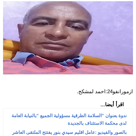
ازمورانفو24:احمد لمشكح.
اقرأ أيضا...
ندوة بعنوان “السلامة الطرقية مسؤولية الجميع “بالنيابة العامة
لدى محكمة الاستئناف بالجديدة
بالصور والفيديو :عامل اقليم سيدي بنور يفتتح الملتقى العاشر