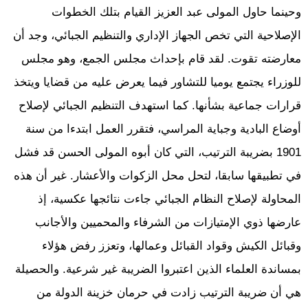
وحينما حاول المولى عبد العزيز القيام بتلك الخطوات
الإصلاحية التي تخص الجهاز الإداري والتنظيم الجبائي، وجد أن
معارضته تقوت. لقد قام بإحداث مجلس الجمع، وهو مجلس
للوزراء يجتمع يوميا للتشاور فيما يعرض عليه من قضايا ويتخذ
قرارات جماعية بشأنها. كما استهدف التنظيم الجبائي لإصلاح
أوضاع البادية وجباية المراسي، فتقرر العمل ابتدءا من سنة
1901 بضريبة الترتيب، التي كان أبوه المولى الحسن قد فشل
في تطبيقها سابقا، لتحل محل الزكوات والأعشار. غير أن هذه
المحاولة لإصلاح النظام الجبائي جاءت نتائجها عكسية، إذ
عارضها ذوي الإمتيازات من الشرفاء والمحميين والأجانب
وقبائل الكيش وقواد القبائل وعمالها، وتعزز رفض هؤلاء
بمساندة العلماء الذين اعتبروا الضريبة غير شرعية. والحصيلة
هي أن ضريبة الترتيب زادت في حرمان خزينة الدولة من