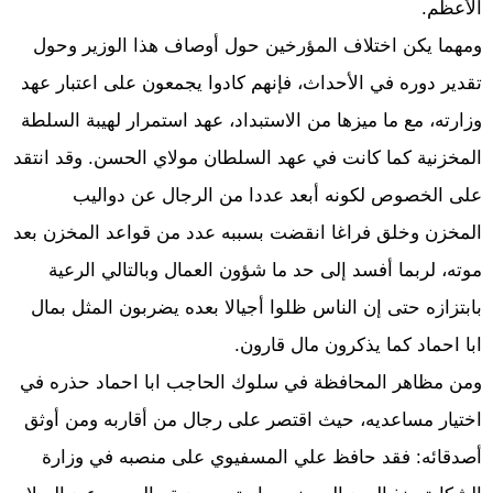
الأعظم.
ومهما يكن اختلاف المؤرخين حول أوصاف هذا الوزير وحول
تقدير دوره في الأحداث، فإنهم كادوا يجمعون على اعتبار عهد
وزارته، مع ما ميزها من الاستبداد، عهد استمرار لهيبة السلطة
المخزنية كما كانت في عهد السلطان مولاي الحسن. وقد انتقد
على الخصوص لكونه أبعد عددا من الرجال عن دواليب
المخزن وخلق فراغا انقضت بسببه عدد من قواعد المخزن بعد
موته، لربما أفسد إلى حد ما شؤون العمال وبالتالي الرعية
بابتزازه حتى إن الناس ظلوا أجيالا بعده يضربون المثل بمال
ابا احماد كما يذكرون مال قارون.
ومن مظاهر المحافظة في سلوك الحاجب ابا احماد حذره في
اختيار مساعديه، حيث اقتصر على رجال من أقاربه ومن أوثق
أصدقائه: فقد حافظ علي المسفيوي على منصبه في وزارة