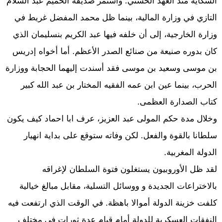
الشكاية منذ العهد الحسني. واستمر صديقه الحميم عبد السلام
التازي في وزارة المالية، بينما ظل محمد المفضل غريط في
وزارة الخارجية، إلى أن خلفه فيها عبد الكريم بنسليمان الذي
كان بدوره صنيعة من صنائع الصدر الأعظم. أما أخواه إدريس
بن موسى وسعيد بن موسى فقد أسندت إليهما الحجابة ووزارة
الحرب، بينما عين ابن عمه الفقيه المختار بن عبد الله كبير
كتاب الصدارة العظمى.
وخلال مدة حكم المولى عبد العزيز، عرف ابا احماد كيف يكون
سلطانا بالقوة والفعل. لكن وفاته ستوقع على بداية انهيار
الدولة المغربية.
لقد ظل الأوروبيون يستغلون فتوة السلطان لإغراقه
بالاختراعات الجديدة و ووسائل التسلية، مقابل مبالغ خيالية
كلفت خزينة الدولة أموالا باهظة. في الوقت الذي ارتفعت فيه
النفقات العسكرية للدولة أمام قيام عدة ثورات في مختلف