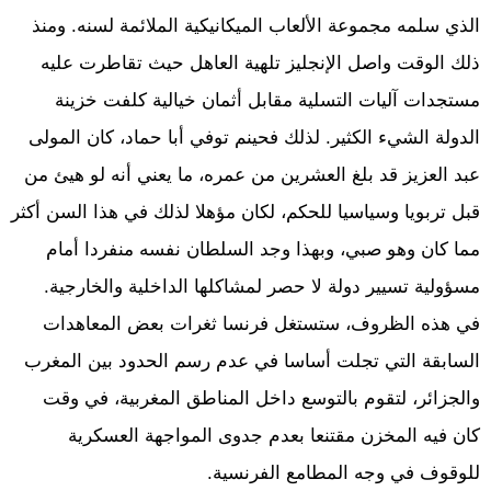
الذي سلمه مجموعة الألعاب الميكانيكية الملائمة لسنه. ومنذ
ذلك الوقت واصل الإنجليز تلهية العاهل حيث تقاطرت عليه
مستجدات آليات التسلية مقابل أثمان خيالية كلفت خزينة
الدولة الشيء الكثير. لذلك فحينم توفي أبا حماد، كان المولى
عبد العزيز قد بلغ العشرين من عمره، ما يعني أنه لو هيئ من
قبل تربويا وسياسيا للحكم، لكان مؤهلا لذلك في هذا السن أكثر
مما كان وهو صبي، وبهذا وجد السلطان نفسه منفردا أمام
مسؤولية تسيير دولة لا حصر لمشاكلها الداخلية والخارجية.
في هذه الظروف، ستستغل فرنسا ثغرات بعض المعاهدات
السابقة التي تجلت أساسا في عدم رسم الحدود بين المغرب
والجزائر، لتقوم بالتوسع داخل المناطق المغربية، في وقت
كان فيه المخزن مقتنعا بعدم جدوى المواجهة العسكرية
للوقوف في وجه المطامع الفرنسية.