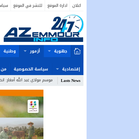
اعلان
ادارة الموقع
للنشر في الموقع
سياس
جهوية
أزمور
وطنية
إقتصادية
سياسة الخصوصية
من 
موسم مولاي عبد الله أمغار: ان
Lasts News