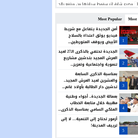
مصرع شابة إثر سقوط سيارتها من مرتفع بالجرف الأصفر
رسميًا.. الدفاع الحسني الجديدي يضرب بقوة ويتعاقد مع البرتغالي ريكاردو شيو ل
Most Popular
Most
الجديدة تحتضن منتدى علمياً حول النوع الاجتماعي والحكامة وتمكين النساء من أج
أمن الجديدة يتفاعل مع شريط
فيديو يوثق اعتداءً بالسلاح
المديرية الإقليمية بالجديدة تحتفي بالتميز في حفل سنوي لتكريم المتفوقين
1
الأبيض ويوقف المتورطين...
الكلاب الضالة تؤرق ساكنة حي الوفاق بأزمور.. مطالب بتدخل عاجل وحل جذري لحما
الجديدة تحتفي بالذكرى الـ27 لعيد
العرش المجيد بتدشين مشاريع
مجلس آزمور يصادق بالإجماع على تمديد عقد تدبير قطاع النظافة.. ودعوات للجوء 
2
تنموية واجتماعية وتعزيز...
المغرب يواصل رفع راية العرب وإفريقيا عاليًا في الولايات المتحدة الأمريكية
بمناسبة الذكرى السابعة
والعشرين لعيد العرش المجيد..
في عملية مباغتة.. مفوضية شرطة أزمور تفكك بؤرة لترويج المخدرات وتحجز كميات 
3
تدشين دار الطالبة بأولاد غانم...
بعمالة الجديدة.. أجواء وطنية
مهيبة خلال متابعة الخطاب
4
الملكي السامي بمناسبة الذكرى...
أزمور تحتاج إلى التنمية… لا إلى
ترييف المدينة!
5