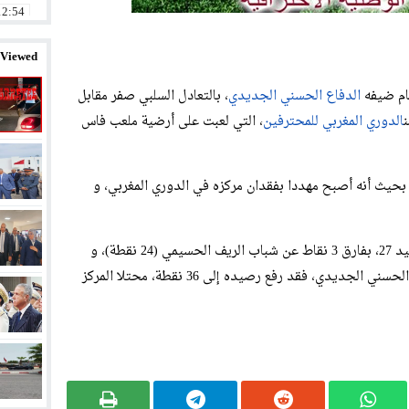
12:54
18:09
 Viewed
14:58
ام ضيفه
الدفاع الحسني الجديدي
، بالتعادل السلبي صفر مقابل
11:32
الدوري المغربي للمحترفين
، التي لعبت على أرضية ملعب فاس
20:01
12:57
 بحيث أنه أصبح مهددا بفقدان مركزه في الدوري المغربي، و
23:11
23:07
و يحتل المغرب الفاسي المركز 12 مؤقتا، برصيد 27، بفارق 3 نقاط عن شباب الريف الحسيمي (24 نقطة)، و
الذي يحتل المركز ما قبل الأخير. أمام الدفاع الحسني الجديدي، فقد رفع رصيده إلى 36 نقطة، محتلا المركز