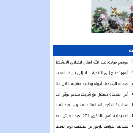
موسم مولاي عبد الله أمغار: انطلاق الأنشطة الدينية في أجواء من الخشوع الرو
أزمور تحتاج إلى التنمية… لا إلى ترييف المدينة!
بعمالة الجديدة.. أجواء وطنية مهيبة خلال متابعة الخطاب الملكي السامي بمناسبة الذكرى الـ27 لعي
أمن الجديدة يتفاعل مع شريط فيديو يوثق اعتداءً بالسلاح الأبيض ويوقف المتور
بمناسبة الذكرى السابعة والعشرين لعيد العرش المجيد.. تدشين دار الطالبة بأولاد 
الجديدة تحتفي بالذكرى الـ27 لعيد العرش المجيد بتدشين مشاريع تنموية واجتماعية وتعزيز مبادرات الإدماج
صيدلية الحراسة بازمور من منتصف يوم السبت 25يوليوز الى غاية منتصف يوم السبت 1 غشت 2026