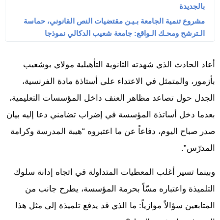
بالجديدة
مشروع تنمية الجامعة بـيـن مقتضيات النص القانوني، حماسة
الـترشح ومحـك الـواقع: جامعة شعيب الدكالي نموذجا
أعاد الحادث الذي شهدته الثانوية التأهيلية مولاي بوشعيب
بأزمور، والمتمثل في الاعتداء على أستاذة مادة الفرنسية،
الجدل حول تصاعد مظاهر العنف داخل المؤسسات التعليمية،
بعدما دخل أساتذة المؤسسة في إضراب تضامني دعا إليه بيان
صدر صباح اليوم، دفاعاً عن ما اعتبروه “هيبة المدرسة وكرامة
المدرّس”.
وبينما تسير أغلب المعطيات المتداولة في اتجاه إدانة سلوك
التلميذة واعتباره مسّاً بحرمة المؤسسة، يطرح جانب من
المتابعين سؤالاً موازياً: ما الذي قد يدفع تلميذة إلى مثل هذا