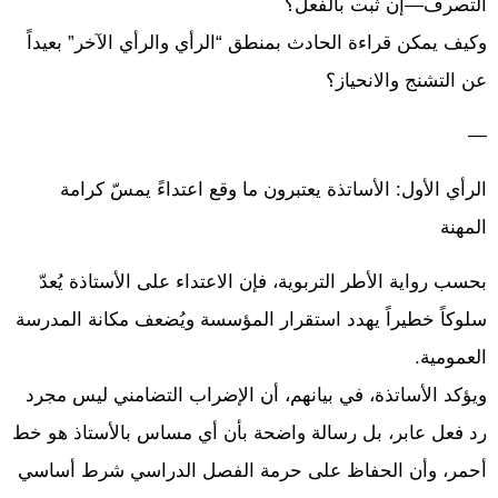
التصرف—إن ثبت بالفعل؟
وكيف يمكن قراءة الحادث بمنطق “الرأي والرأي الآخر” بعيداً
عن التشنج والانحياز؟
—
الرأي الأول: الأساتذة يعتبرون ما وقع اعتداءً يمسّ كرامة
المهنة
بحسب رواية الأطر التربوية، فإن الاعتداء على الأستاذة يُعدّ
سلوكاً خطيراً يهدد استقرار المؤسسة ويُضعف مكانة المدرسة
العمومية.
ويؤكد الأساتذة، في بيانهم، أن الإضراب التضامني ليس مجرد
رد فعل عابر، بل رسالة واضحة بأن أي مساس بالأستاذ هو خط
أحمر، وأن الحفاظ على حرمة الفصل الدراسي شرط أساسي