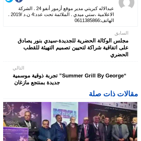
عبدالاله كبريتي مدير موقع أزمور أنفو 24 . الشركة
الاعلامية ،ستي ميدي . الملائمة تحت عدد:4 ن.د /2019 .
الهاتف:0611385866
السابق
مجلس الوكالة الحضرية للجديدة-سيدي بنور يصادق
على اتفاقية شراكة لتحيين تصميم التهيئة للقطب
الحضري
التالي
“Summer Grill By George” تجربة ذوقية موسمية
جديدة بمنتجع مازغان
مقالات ذات صلة