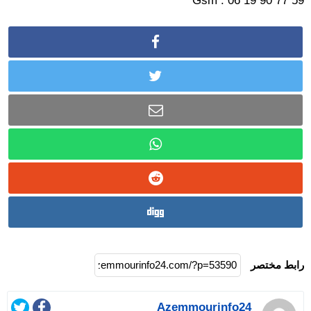
Gsm : 06 19 90 77 59
رابط مختصر
Azemmourinfo24