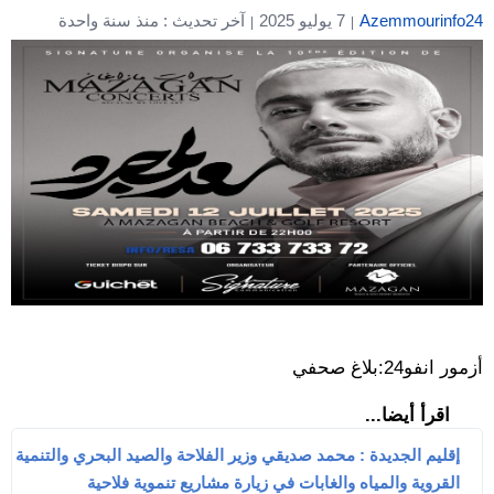
Azemmourinfo24
7 يوليو 2025
آخر تحديث : منذ سنة واحدة
أزمور انفو24:بلاغ صحفي
اقرأ أيضا...
إقليم الجديدة : محمد صديقي وزير الفلاحة والصيد البحري والتنمية
القروية والمياه والغابات في زيارة مشاريع تنموية فلاحية