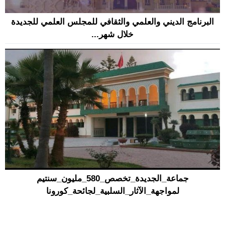
البرنامج الديني والعلمي والثقافي للمجلس العلمي للجديدة
خلال شهر...
جماعة_الجديدة_تخصص_580_مليون_سنتيم
لمواجهة_الآثار_السلبية_لجائحة_كورونا