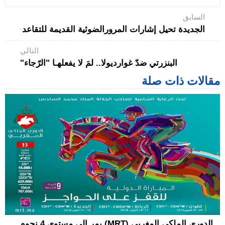
السابق
الجديدة تحيل إشارات المرورالضوئية القديمة للتقاعد
التالي
البنزرتي ضدّ غوارديولا.. لمَ لا يفعلهـا "الرّجاء"
مقالات ذات صلة
الدوري الملكي المغربي (MRT) يمر الى مستوى 4 نجوم...