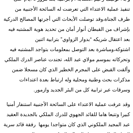
تنفيذ عملية الاعتداء التي تعرضت له السائحة الأجنبية من
طرف الجناة،وقد توصلت الأبحاث التي أجرتها المصالح الدركية
بإشراف من القبطان أنوار أمان من تحديد هوية المشتبه فيه
بعد اعتقال شريكه “بدوار الزواوي” بترابية اثنين
اشتوكة،ومباشرة بعد التوصل بمعلومات بتواجد المشتبه فيه
وتحركاته بموسم مولاي عبد الله، تجندت عناصر الدرك الملكي
وألقت القبض على المجرم الخطير الذي كان مسجلا ضمن
مذكرات بحث وطنية ومحلية وله ارتباط بعدة اعتداءات
وسرقات عبر ترابية كل من البئر الجديد وازمور.
وقد عرفت عملية الاعتداء على السائحة الأجنبية استنفار أمنيا
كبيرا وتتبعا هاما للقائد الجهوي للدرك الملكي بالجديدة العقيد
عبد المجيد الملكوني الذي كان متواجدا يومها رفقة قائد سرية