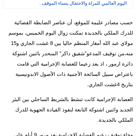
اليوم العالمي للمراة والاحتفال بنساء الموقف .
حسب مصادر عليمة للموقع، أن عناصر الضابطة القضائية
للدرك الملكي بالجديدة تمكنت زوال اليوم الخميس، بموسم
مولاي عبد الله أمغار المنظم حاليا بين 8 غشت الجاري و15
منه،من توقيف المدعو”شفيق داكر” المنحدر باثنين اشتوكة
دائرة ازمور ، اذ يعد زعيما للعصابة الإجرامية التي قامت
باعتراض سبيل السائحة الأجنبية ذات الأصول الاندونيسية
بتاريخ 4غشت الجاري.
العصابة الإجرامية كانت تنشط بالشريط الساحلي بين البئر
الجديد واثنين اشتوكة التابعة لنفوذ القيادة الجهوية للدرك
الملكي بالجديدة.
وجاء توقيف زعيم العصابة الإجرامية بعد مرور 9 أيام على