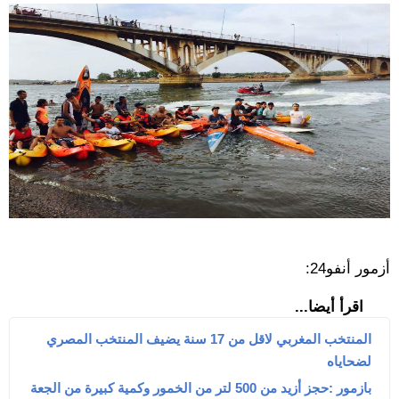
أزمور أنفو24:
اقرأ أيضا...
المنتخب المغربي لاقل من 17 سنة يضيف المنتخب المصري
لضحاياه
بازمور :حجز أزيد من 500 لتر من الخمور وكمية كبيرة من الجعة