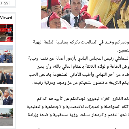
18:09
14:58
 Viewed
11:32
20:01
 ونصركم وخلد في الصالحات ذكركم بمناسبة الطلعة البهية
12:57
23:11
لسملالي رئيس المجلس البلدي بأزمور أصالة عن نفسه ونيابة
لطاعة والولاء اللائقة بالمقام العالي بالله، وأن يعبر
23:07
عضاء عن أحر التهاني وأطيب الأماني المشفوعة بخالص الحب
08:58
ديكم الكريمة ماتتمنون لشعبكم من عز ومجد ومرتبة رفيعة.
 الذكرى الغراء ليعبرون لجلالتكم عن تأييدهم الدائم
كم المتواصلة والمنجزات الاقتصادية والاجتماعية والتعليمية
ا نحو التقدم والازدهار مسلحا برؤية مستقبلية واضحة وإرادة