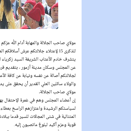
مولاي صاحب الجلالة والمهابة أدام الله عزكم
للذكرى 15 لإعتلاء جلالتكم عرش أسلافكم المنعمين.
يتشرف خادم الأعتاب الشريفة السيد زكرياء ا
عن المجلس وسكان مدينة أزمور ، بتقديم فروض ا
لجلالتكم أصالة عن نفسه ونيابة عن كافة الأ
والولاء سائلين العلي القدير أن يحقق على ي
مولاي صاحب الجلالة،
إن أعضاء المجلس وهم في غمرة الإحتفال بهذه
لسياستكم الرشيدة واعتزازهم الراسخ بعطاءات
المتتالية في شتى المجالات للسير قدما ببلادن
قوية وعزم أكيد لبلوغ ماتصبون إليه.