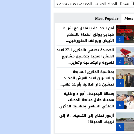
رسميًا.. الدفاع الحسني الجديدي يضرب بقوة ويتعاقد مع البرتغالي ريكاردو شيو ل
الجديدة تحتضن منتدى علمياً حول النوع الاجتماعي والحكامة وتمكين النساء من أج
Most Popular
Most
المديرية الإقليمية بالجديدة تحتفي بالتميز في حفل سنوي لتكريم المتفوقين
أمن الجديدة يتفاعل مع شريط
فيديو يوثق اعتداءً بالسلاح
الكلاب الضالة تؤرق ساكنة حي الوفاق بأزمور.. مطالب بتدخل عاجل وحل جذري لحما
1
الأبيض ويوقف المتورطين...
مجلس آزمور يصادق بالإجماع على تمديد عقد تدبير قطاع النظافة.. ودعوات للجوء 
الجديدة تحتفي بالذكرى الـ27 لعيد
العرش المجيد بتدشين مشاريع
المغرب يواصل رفع راية العرب وإفريقيا عاليًا في الولايات المتحدة الأمريكية
2
تنموية واجتماعية وتعزيز...
في عملية مباغتة.. مفوضية شرطة أزمور تفكك بؤرة لترويج المخدرات وتحجز كميات 
بمناسبة الذكرى السابعة
والعشرين لعيد العرش المجيد..
قريبا افتتاح مركز جديد للدرك الملكي بسيدي علي بن حمدوش… خطوة تعزز الأمن 
3
تدشين دار الطالبة بأولاد غانم...
بعمالة الجديدة.. أجواء وطنية
مهيبة خلال متابعة الخطاب
4
الملكي السامي بمناسبة الذكرى...
أزمور تحتاج إلى التنمية… لا إلى
ترييف المدينة!
5