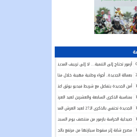
أزمور تحتاج إلى التنمية… لا إلى ترييف المدينة!
بعمالة الجديدة.. أجواء وطنية مهيبة خلال متابعة الخطاب الملكي السامي بمناسبة الذكرى الـ27 لعي
أمن الجديدة يتفاعل مع شريط فيديو يوثق اعتداءً بالسلاح الأبيض ويوقف المتور
بمناسبة الذكرى السابعة والعشرين لعيد العرش المجيد.. تدشين دار الطالبة بأولاد 
الجديدة تحتفي بالذكرى الـ27 لعيد العرش المجيد بتدشين مشاريع تنموية واجتماعية وتعزيز مبادرات الإدماج
صيدلية الحراسة بازمور من منتصف يوم السبت 25يوليوز الى غاية منتصف يوم السبت 1 غشت 2026
مصرع شابة إثر سقوط سيارتها من مرتفع بالجرف الأصفر