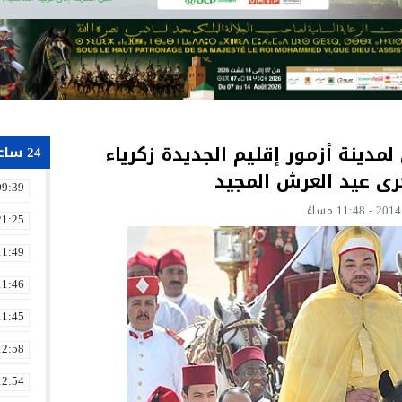
دينة أزمور إقليم الجديدة زكرياء
24 ساعة
رى عيد العرش المجيد
09:39
21:25
11:49
11:46
11:45
12:58
12:54