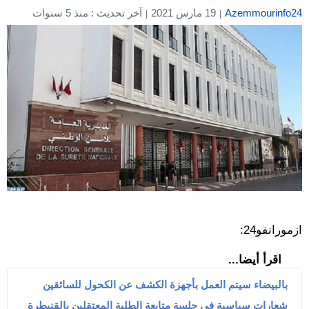
Azemmourinfo24
19 مارس 2021
آخر تحديث : منذ 5 سنوات
ازمورانفو24:
اقرأ أيضا...
بالبيضاء سيتم العمل بأجهزة الكشف عن الكحول للسائقين
شعارات سياسية في جلسة متابعة الطلبة المعتقلين بالقنيطرة