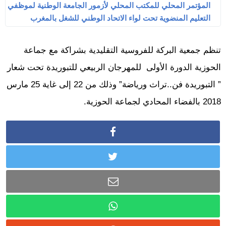
المؤتمر المحلي للمكتب المحلي لأزمور الجامعة الوطنية لموظفي
التعليم المنضوية تحت لواء الاتحاد الوطني للشغل بالمغرب
تنظم جمعية البركة للفروسية التقليدية بشراكة مع جماعة
الحوزية الدورة الأولى للمهرجان الربيعي للتبوريدة تحت شعار
” التبوريدة فن..تراث ورياضة” وذلك من 22 إلى غاية 25 مارس
2018 بالفضاء المحادي لجماعة الحوزية.