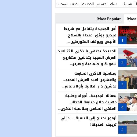
رسميًا.. الدفاع الحسني الجديدي يضرب بقوة ويتعاقد مع البرتغالي ريكاردو شيو ل
الجديدة تحتضن منتدى علمياً حول النوع الاجتماعي والحكامة وتمكين النساء من أج
Most Popular
Most
المديرية الإقليمية بالجديدة تحتفي بالتميز في حفل سنوي لتكريم المتفوقين
أمن الجديدة يتفاعل مع شريط
فيديو يوثق اعتداءً بالسلاح
الكلاب الضالة تؤرق ساكنة حي الوفاق بأزمور.. مطالب بتدخل عاجل وحل جذري لحما
1
الأبيض ويوقف المتورطين...
مجلس آزمور يصادق بالإجماع على تمديد عقد تدبير قطاع النظافة.. ودعوات للجوء 
الجديدة تحتفي بالذكرى الـ27 لعيد
العرش المجيد بتدشين مشاريع
المغرب يواصل رفع راية العرب وإفريقيا عاليًا في الولايات المتحدة الأمريكية
2
تنموية واجتماعية وتعزيز...
في عملية مباغتة.. مفوضية شرطة أزمور تفكك بؤرة لترويج المخدرات وتحجز كميات 
بمناسبة الذكرى السابعة
والعشرين لعيد العرش المجيد..
قريبا افتتاح مركز جديد للدرك الملكي بسيدي علي بن حمدوش… خطوة تعزز الأمن 
3
تدشين دار الطالبة بأولاد غانم...
بعمالة الجديدة.. أجواء وطنية
مهيبة خلال متابعة الخطاب
4
الملكي السامي بمناسبة الذكرى...
أزمور تحتاج إلى التنمية… لا إلى
ترييف المدينة!
5