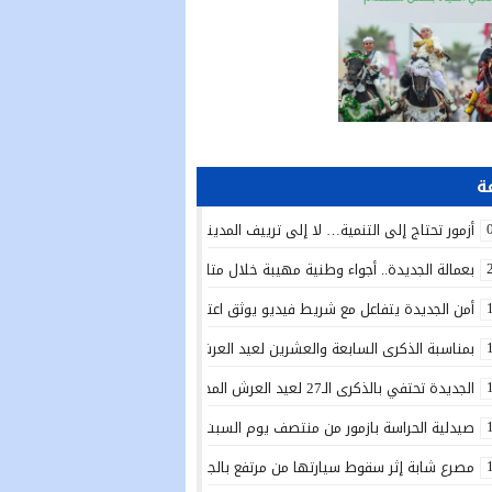
أزمور تحتاج إلى التنمية… لا إلى ترييف المدينة!
بعمالة الجديدة.. أجواء وطنية مهيبة خلال متابعة الخطاب الملكي السامي بمناسبة الذكرى الـ27 لعي
أمن الجديدة يتفاعل مع شريط فيديو يوثق اعتداءً بالسلاح الأبيض ويوقف المتور
بمناسبة الذكرى السابعة والعشرين لعيد العرش المجيد.. تدشين دار الطالبة بأولاد 
الجديدة تحتفي بالذكرى الـ27 لعيد العرش المجيد بتدشين مشاريع تنموية واجتماعية وتعزيز مبادرات الإدماج
صيدلية الحراسة بازمور من منتصف يوم السبت 25يوليوز الى غاية منتصف يوم السبت 1 غشت 2026
مصرع شابة إثر سقوط سيارتها من مرتفع بالجرف الأصفر