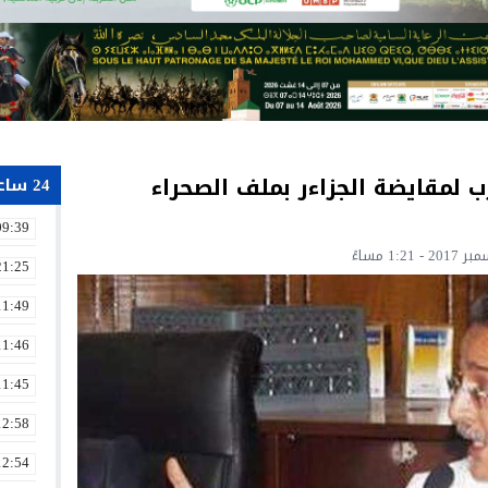
 لمقايضة الجزاءر بملف الصحراء
24 ساعة
09:39
21:25
11:49
11:46
11:45
12:58
12:54