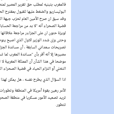
فالمغرب بتبنيه لمطلب حق تقرير المصير لمنطق
البوليساريو والضغط عليها للقبول بمقترح الح
قضية الصحراء أنه “لا بد من مراجعة الحس
لويزة حنون ان على الجزاءر مراجعة علاقاتها 
وحتى وإن شدد الوزير الاول الذي اصبح ينوب
تصريحات سعداني السابقة ، أن مساندة الجزائ
مصيرها إلا أنه أقر بأن “مساندة المغرب لما ت
موضحا في هذا الشأن أن المملكة المغربية لا 
التخلي أو التزام الحياد في قضية الصحراء الم
اذا السؤال الذي يطرح نفسه ، هل يمكن لهذا 
الأمر رهين بقوة أمريكا في المنطقة وتطورات
تريد تصعيد الأمور عسكريا في منطقة الصحرا
تتطور.