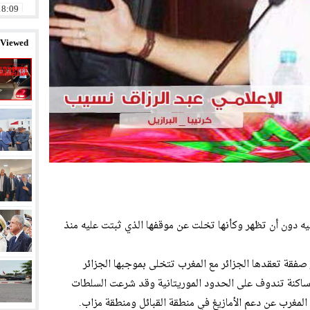
18:09
14:58
 Viewed
11:32
20:01
12:57
23:11
23:07
08:58
ه دون أن تظهر وكأنها تخلت عن موقفها الذي ثبتت عليه منذ
 صفقة تعقدها الجزائر مع المغرب تتخلى بموجبها الجزائر
 ساكنة تندوف على الحدود الموريتانية وقد شرعت السلطات
المغرب عن دعم الأمازيغ في منطقة القبائل ومنطقة مزاب.