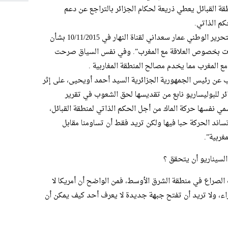
ة القبائل يعطي ذريعة لحكام الجزائر بالتراجع عن دعم
كم الذاتي.
وقد سبق ان صرح الأمين العام لحزب جبهة التحرير الوطني عمار سعداني لقناة النهار في 10/11/2015 بشأن
ابات بخصوص العلاقة مع المغرب”. وفي نفس السياق صرحت
مع المغرب مما يخدم مصالح المنطقة المغاربية .
 عن رئيس الجمهورية الجزائرية السيد أحمد أويحيى، على إثر
ر للبوليساريو نابع من تقديسها لحق الشعوب في تقرير
سمي نفسها حركة الماك من أجل الحكم الذاتي لمنطقة القبائل،
تساند الحركة حبا فيها ولكن تريد فقط أن تساومنا مقابل
غربية”.
السيناريو أن يتحقق ؟
 الصراع في منطقة الشرق الأوسط، فمن الواضح أن أمريكا لا
ء، ولا تريد أن تفتح جبهة جديدة لا يعرف أحد كيف يمكن أن