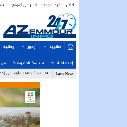
اعلان
ادارة الموقع
للنشر في الموقع
سياس
جهوية
أزمور
وطنية
إقتصادية
سياسة الخصوصية
من 
134 سربة و2140 فارسا في إحصاء قياسي لموسم مولاي عبد الله أمغار
Lasts News