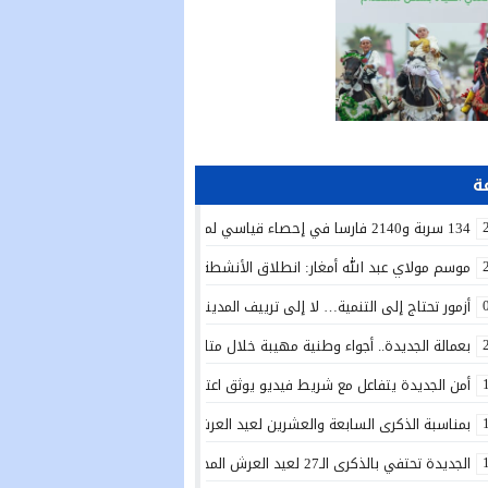
134 سربة و2140 فارسا في إحصاء قياسي لموسم مولاي عبد الله أمغار
موسم مولاي عبد الله أمغار: انطلاق الأنشطة الدينية في أجواء من الخشوع الرو
أزمور تحتاج إلى التنمية… لا إلى ترييف المدينة!
بعمالة الجديدة.. أجواء وطنية مهيبة خلال متابعة الخطاب الملكي السامي بمناسبة الذكرى الـ27 لعي
أمن الجديدة يتفاعل مع شريط فيديو يوثق اعتداءً بالسلاح الأبيض ويوقف المتور
بمناسبة الذكرى السابعة والعشرين لعيد العرش المجيد.. تدشين دار الطالبة بأولاد 
الجديدة تحتفي بالذكرى الـ27 لعيد العرش المجيد بتدشين مشاريع تنموية واجتماعية وتعزيز مبادرات الإدماج