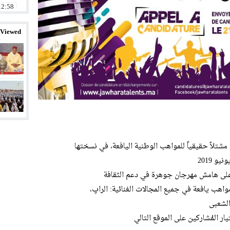
12:58
12:54
 Viewed
18:09
14:58
11:32
20:01
12:57
23:11
لاً حقيقياً للمواهب الوطنية اليافعة، في نسختها
 على هامش مهرجان جوهرة في دعم الثقافة
هب يافعة في جميع المجالات الغنائية: الراپ،
الشعبى
ر المُشاركين على الموقع التالي