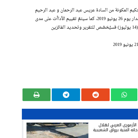
حكيم المكونة من السادة عريس عبد الرحمان و عبد الرحيم
البرطيع، و علي فراوي وأوبيز داركا و خالد مقدار يوم 26 يونيو 2019، كما سيتمّ تقييم الأداأت على مدى