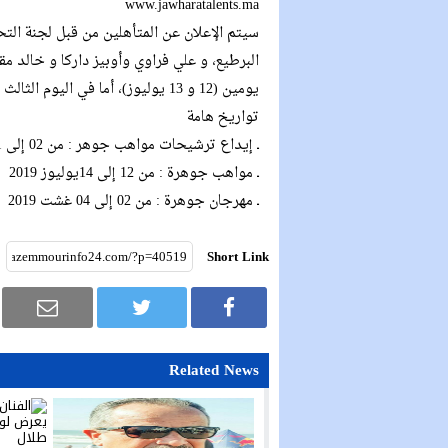
www.jawharatalents.ma
سيتم الإعلان عن المتأهلين من قبل لجنة الت
يومين (12 و 13 يوليوز)، أما في اليوم الثالث (14 يوليوز) فسيُخصّص للتقرير وتحديد الفائزين
تواريخ هامة
ـ إيداع ترشيحات مواهب جوهر : من 02 إلى 21 يونيو 2019
ـ مواهب جوهرة : من 12 إلى 14يوليوز 2019
ـ مهرجان جوهرة : من 02 إلى 04 غشت 2019
Short Link
Related News