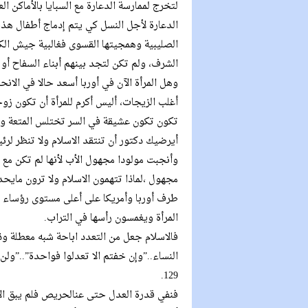
لتخرج لممارسة الدعارة مع السبايا بالأماكن ا
الدعارة لأجل النسل كي يتم إدماج أطفال ه
الصليبية وهمجيتها القسوى فغالبية جيش الكن
الشرف، ولم تكن لتجد بينهم أبناء السفاح أو أ
وهل المرأة الآن في أوربا أسعد حالا في الانح
أغلب الزيجات، أليس أكرم للمرأة أن تكون زو
تكون تكون عشيقة في السر تختلس المتعة وتب
أيرضيك دكتور أن تنتقد الاسلام ولا تنظر لر
وأنجبت مولودا مجهول الأب لأنها لم تكن مع ا
مجهول ،لماذا تتهمون الاسلام ولا ترون مايح
طرف أوربا وأمريكا على أعلى مستوى رؤساء و
المرأة ويغمسون رأسها في التراب.
فالاسلام جعل من التعدد اباحة شبه معطلة 
النساء..”وإن خفتم الا تعدلوا فواحدة”..”ولن
129.
فنفي قدرة العدل حتى عنالحريص فلم يبق الا 