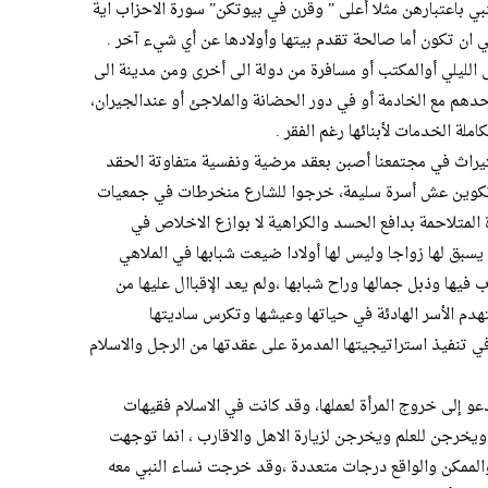
نبي باعتبارهن مثلا أعلى ” وقرن في بيوتكن” سورة الاحزاب اية
 الليلي أوالمكتب أو مسافرة من دولة الى أخرى ومن مدينة الى
حدهم مع الخادمة أو في دور الحضانة والملاجئ أو عندالجيران،
ملة الخدمات لأبنائها رغم الفقر .
ثيراث في مجتمعنا أصبن بعقد مرضية ونفسية متفاوتة الحقد
 وتكوين عش أسرة سليمة، خرجوا للشارع منخرطات في جمعيات
المتلاحمة بدافع الحسد والكراهية لا بوازع الاخلاص في
 يسبق لها زواجا وليس لها أولادا ضيعت شبابها في الملاهي
ب فيها وذبل جمالها وراح شبابها ،ولم يعد الإقباال عليها من
هدم الأسر الهادئة في حياتها وعيشها وتكرس ساديتها
ي تنفيذ استراتيجيتها المدمرة على عقدتها من الرجل والاسلام
عو إلى خروج المرأة لعملها، وقد كانت في الاسلام فقيهات
خرجن للعلم ويخرجن لزيارة الاهل والاقارب ، انما توجهت
ل والممكن والواقع درجات متعددة ،وقد خرجت نساء النبي معه