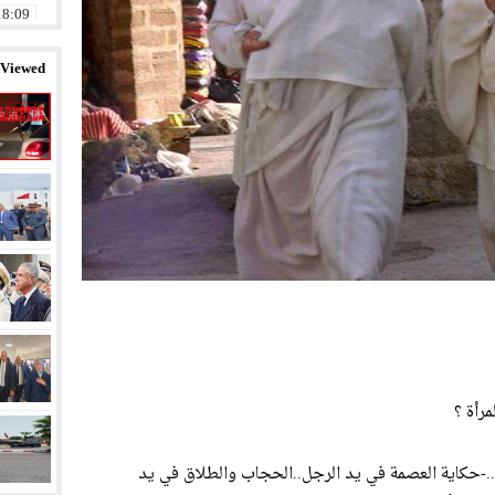
18:09
14:58
 Viewed
11:32
20:01
12:57
23:11
23:07
08:58
مرأة ؟
..-حكاية العصمة في يد الرجل..الحجاب والطلاق في يد