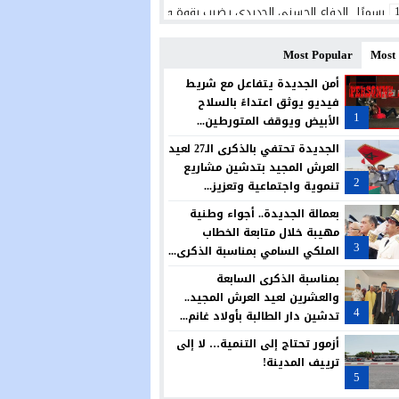
رسميًا.. الدفاع الحسني الجديدي يضرب بقوة ويتعاقد مع البرتغالي ريكاردو شيو ل
الجديدة تحتضن منتدى علمياً حول النوع الاجتماعي والحكامة وتمكين النساء من أج
Most Popular
Most
المديرية الإقليمية بالجديدة تحتفي بالتميز في حفل سنوي لتكريم المتفوقين
أمن الجديدة يتفاعل مع شريط
فيديو يوثق اعتداءً بالسلاح
الكلاب الضالة تؤرق ساكنة حي الوفاق بأزمور.. مطالب بتدخل عاجل وحل جذري لحما
1
الأبيض ويوقف المتورطين...
مجلس آزمور يصادق بالإجماع على تمديد عقد تدبير قطاع النظافة.. ودعوات للجوء 
الجديدة تحتفي بالذكرى الـ27 لعيد
العرش المجيد بتدشين مشاريع
المغرب يواصل رفع راية العرب وإفريقيا عاليًا في الولايات المتحدة الأمريكية
2
تنموية واجتماعية وتعزيز...
في عملية مباغتة.. مفوضية شرطة أزمور تفكك بؤرة لترويج المخدرات وتحجز كميات 
بعمالة الجديدة.. أجواء وطنية
مهيبة خلال متابعة الخطاب
قريبا افتتاح مركز جديد للدرك الملكي بسيدي علي بن حمدوش… خطوة تعزز الأمن 
3
الملكي السامي بمناسبة الذكرى...
بمناسبة الذكرى السابعة
والعشرين لعيد العرش المجيد..
4
تدشين دار الطالبة بأولاد غانم...
أزمور تحتاج إلى التنمية… لا إلى
ترييف المدينة!
5