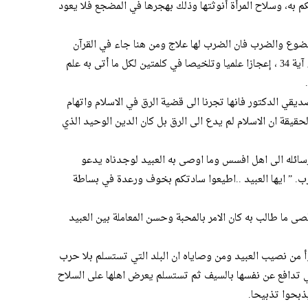
 به، وسلاح المرأة أنوثتها وذلك بهجرها في المضجع فلا يعود
 الخضوع والضرب فان الضرب لها علاج ومن هنا جاء في القرآن
“واهجورهن في المضاجع واضربوهن” النساء آية 34 ، إعجازا علميا وتلخيصا في كلمتين لكل ما أتى به علم
صديقي الدكتور فانها تجرنا الى قضية الرق في الاسلام واتهام
لحقيقة ان الاسلام لم يدع الى الرق بل كان الدين الوحيد الذي
رسائله الى اهل افسس وما اوصى به العبيد لوجدناه يدعو
ب. ” ايها العبيد ..اطيعوا سادتكم بخوف ورعدة في بساطة
صى ما طالب به كان الامر بالمحبة وحسن المعاملة بين العبيد
وأ من نصيب العبيد ومن وصاياه ان البلد التي تستسلم بلا حرب
ي تدافع عن نفسها بالسيف ثم تستسلم يعرض اهلها على السلاح
ذبحوا تذبيحا.