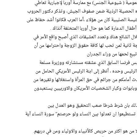
لعمومية ( شيوعية الجنس) مع ممارسة أوربا لإجبارية تعاطي
ذه الحصيلة الرذيلة ضمن صفوف الجيش، وتذكر دكتور الحروب
يسة الصليبية كان من هؤلاء ،أما العرب فكانوا أشد حفاظ على
طفال الدعارة كما هو حال أوربا المتخلفة آنذاك .
لال الشائع هناك وتعدد العشيقات الذي أصبح واقع الأمر في
جة ثانية لمن تحب لها كافة حقوق الزوجة واحترامها من أن
يع لحمها من وراء الجدران
ئيس فرنسا السابق الذي عشقته مستشارته ووزيرة مسلمة
لرئيس وحده ، أنظر إلى ابنة الرئيس الأمريكي الحامل من
دث أمامكم من جرائم في حق المرأة واستغلالها وتقيرها من
بابوات وكبار الشخصيات الأمريكان والاوربيين يستعبدون
وذلك بان شرط شرطا صعب التحقيق وهو العدل بين
 تستطيعوا ان تعدلوا بين النساء ولو حرصتم” سورة النساء آية
من هو اكثر من حريص كالأنبياء والاولياء ومن في دربهم.