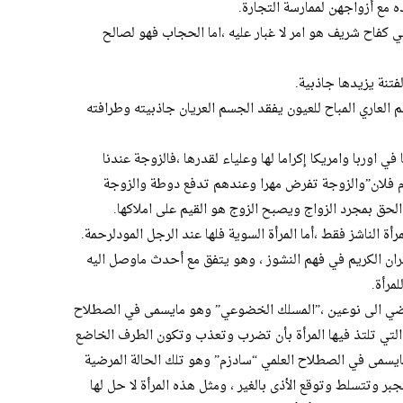
مع أزواجهن لممارسة التجارة.
كفاح شريف هو امر لا غبار عليه ،اما الحجاب فهو لصالح
تنة يزيدها جاذبية.
العاري المباح للعيون يفقد الجسم العريان جاذبيته وطرافته
 اوربا وامريكا إكراما لها وعلياء لقدرها ،فالزوجة عندنا
 فلان”والزوجة تفرض مهرا وعندهم تدفع دوطة والزوجة
حق بمجرد الزواج ويصبح الزوج هو القيم على املاكها.
أة الناشز فقط ،أما المرأة السوية فلها عند الرجل المودلرحمة.
ان الكريم في فهم النشوز ، وهو يتفق مع أحدث ماوصل اليه
مرأة.
رضي الى نوعين ،”المسلك الخضوعي” وهو مايسمى في الصطلاح
 التي تلتذ فيها المرأة بأن تضرب وتعذب وتكون الطرف الخاضع
ايسمى في الصطلاح العلمي “سادزم” وهو تلك الحالة المرضية
بر وتتسلط وتوقع الأذى بالغير ، ومثل هذه المرأة لا حل لها