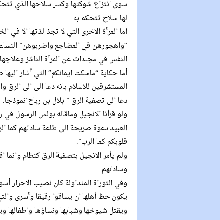
سوى انتزاع شوكتها وكسر سلاحها الذي تتحكم
لها سلاح تتحكم به.
اما المرأة الاخرى التي لا تجذ لذتها الا في
النفس في مجلدات عن المرأة الناشز وعلاجها.
أما حكاية “ماملكت ايمانكم” التي أشار اليها 
المستشرقين للاسلام بانه دعا الى الى الرق وا
دعا الى تصفية الرق ” بلال بن رباح”نموذجا.
ولو قرأنا الانجيل وماقاله بولس الرسول في 
العبيد دعوة صريحة الى طاعة سادتهم كما الر
قلوبكم كما الرب”.
ولم يأمر الانجيل بتصفية الرق كنظام وانما اق
وسادتهم.
وفي التوراة المتداولة كان نصيب الاحرار أس
يكون حظ أهلها ان يساقوا رقيقا وأسرى والت
ويقتل شيوخها وشبابها ونساؤها واطفالها وي