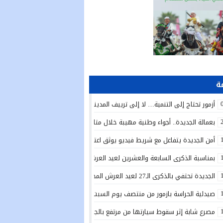
أزمور تحتاج إلى التنمية… لا إلى ترييف المدينة!
بعمالة الجديدة.. أجواء وطنية مهيبة خلال متابعة الخطاب الملكي السامي بمناسبة الذكرى الـ27 لعي
أمن الجديدة يتفاعل مع شريط فيديو يوثق اعتداءً بالسلاح الأبيض ويوقف المتور
بمناسبة الذكرى السابعة والعشرين لعيد العرش المجيد.. تدشين دار الطالبة بأولاد 
الجديدة تحتفي بالذكرى الـ27 لعيد العرش المجيد بتدشين مشاريع تنموية واجتماعية وتعزيز مبادرات الإدماج
صيدلية الحراسة بازمور من منتصف يوم السبت 25يوليوز الى غاية منتصف يوم السبت 1 غشت 2026
مصرع شابة إثر سقوط سيارتها من مرتفع بالجرف الأصفر