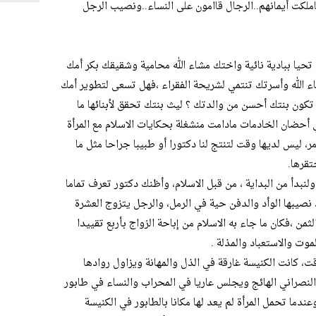
ملكت أيمانهم..الرجال قاامون على النساء..ونصيب الرجل
 تحيا ببادية نائية واختك مشاء الله محامية وشقيقك بكر أمك
ء الله وأسرتك تنتمي لشريحة الفقراء ،فهل تسعى لتطوير أمك
تكون بنتك أحسن من والدتك ؟ ليث بنتك تحقق لأبنائها ما
أحضان الخادمات مادامت منشغلة بحكايات الاسلام مع المرأة
ر، ليس لديها وقت لتنتج لنا دكتورا أو طبيبا جراحا مثل ما
تقرها.
ولنبدأ من البداية ، من قبل الاسلام، وأظنك دكتور تعرف تماما
 نصيبها الوأد والدفن حية في الرمل، والرجل يتزوج العشرة
ن ،فكان ما جاء به الاسلام من إباحة الزواج بأربع تقييدا
لموت والاستعباد والمذلة .
ت، كانت الكنيسة غارقة في الذل والمهانة ويزاول روادها
نصراني الهائج ويجلس عاريا في المحراب والنساء في طابور
عندما تحمل المرأة لم يعد لها مكانا بالطابور في الكنيسة