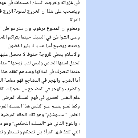
في غزواته وخرجت النساء المسلمات في عهده 
وينسحب على هذا ان الخروج لمعونة الزوج في 
المراة.
ومعلوم ان الممنوع مرغوب وان ستر مواطن الف
وعلى الشواطئ في الصيف حينما يتراكم اللحم 
وفتنته ويصبح أمرا عاديا لا يثير الفضول.
والاسلام يعطي للزوجة حقوقا لا تحصل عليها في
تحمل اسمها الخاص وليس لقب زوجها ” مدام
عندنا تتصرف في املاكها وعندهم تفقد هذا ال
أما الضرب والهجر في المضاجع فهو معاملة المر
والضرب والهجر في المضاجع من معجزات القر
علم النفس العصري في فهم المسلك المرضي لل
وكما نعلم يقسم علم النفس هذا المسلك الم
العلمي ” ماسوشزم” وهو تلك الحالة المرضية
، والنوع الثاني هو “المسلك التحكمي” وهو م
التي تلتذ فيها المرأة بان تتحكم وتسيطر وتتج