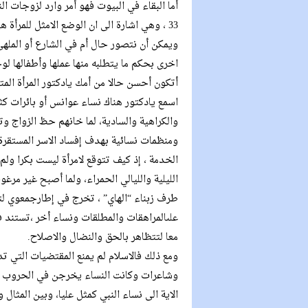
أما البقاء في البيوت فهو أمر وارد لزوجات ال
33 ، وهي اشارة الى ان الوضع الامثل للمرأة هي ان تكون أما صالحة تقدم بيتها وأولادها عن أي شيء آخر .
ويمكن أن نتصور حال أم في الشارع أو الملهى
اخرى بحكم ما يتطلبه منها عملها وأطفالها لو
أتكون أحسن حالا من أمك يادكتور المرأة المتكا
اسمع يادكتور هناك نساء عوانس أو بائرات ك
والكراهية والسادية، لما خانهم حظ الزواج
ومنظمات نسائية بهدف إفساد الاسر المستقرة 
الخدمة ، إذ كيف تتوقع لامرأة ليست بكرا ولم
الليلية والليالي الحمراء، ولما أصبح غير مرغو
طرف زبناء “الهاي” ، تخرج في إطارجمعوي لت
علىالمراهقات والمطلقات ونساء أخر ،تستند ف
معا لتتظاهر بالحق والنضال والاصلاح.
ومع ذلك فالاسلام لم يمنع المقتضيات التي تد
وشاعرات وكانت النساء يخرجن في الحروب وي
الاية الى نساء النبي كمثل عليا، وبين المثا