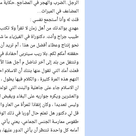
الرجل..الضرب والهجر في المضاجع..حكاية ما
المضاعف في الميراث…
قلت له وأنا أستجمع نفسي :
عهدي بوالدتك من أهل زمان لا تقرأ ولا تكتب
طبيب جراح وأنت. دكتوراة في الفيزياء ما شا
نحو إنتاج وعطاء أفضل من هذا ، أم تريد أن 
حققته أمكم لكم..بلا ريب سيتربى أحفادك في 
وتنتقل من بلد إلى آخر تناضل م أجل هذا الأم
فعلت أمك التي تقول عنها بنتك أن الاسلام اح
التهم هذه المرة كثيرة ، والكلام فيها يطول ، 
ان الاسلام جاء على جاهلية والبنت التي تولد
والعشرين ويكره جواريه على البغاء ويقبض الثم
وليس تعديدا ، وكان إنقاذا للمرأة من العار وا
قل لي دكتور هل تعلم حال أوربا في ذلك الوق
طقوس ممارسة الجنس الجماعي، يعني يأتي ال
أمامه كل واحدة تنتظر أن يأتي الدور عليها، و