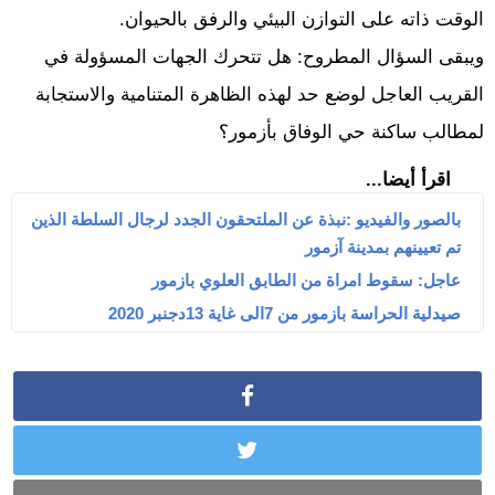
الوقت ذاته على التوازن البيئي والرفق بالحيوان.
ويبقى السؤال المطروح: هل تتحرك الجهات المسؤولة في
القريب العاجل لوضع حد لهذه الظاهرة المتنامية والاستجابة
لمطالب ساكنة حي الوفاق بأزمور؟
اقرأ أيضا...
بالصور والفيديو :نبذة عن الملتحقون الجدد لرجال السلطة الذين
تم تعيينهم بمدينة آزمور
عاجل: سقوط امراة من الطابق العلوي بازمور
صيدلية الحراسة بازمور من 7الى غاية 13دجنبر 2020