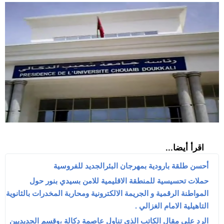
اقرأ أيضا...
أحسن طلقة بارودية بمهرجان البئرالجديد للفروسية‎
حملات تحسيسية للمنطقة الاقليمية للامن بسيدي بنور حول
المواطنة الرقمية و الجريمة الالكترونية ومحاربة المخدرات بالثانوية
التاهيلية الامام الغزالي .
الرد على مقال الكاتب الذي تناول عاصمة دكالة ،وقسم الجديديين