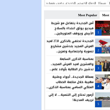
رسميًا.. الدفاع الحسني الجديدي يضرب بقوة ويتعاقد مع البرتغالي ريكاردو شيو ل
الجديدة تحتضن منتدى علمياً حول النوع الاجتماعي والحكامة وتمكين النساء من أج
Most Popular
Most
المديرية الإقليمية بالجديدة تحتفي بالتميز في حفل سنوي لتكريم المتفوقين
أمن الجديدة يتفاعل مع شريط
فيديو يوثق اعتداءً بالسلاح
الكلاب الضالة تؤرق ساكنة حي الوفاق بأزمور.. مطالب بتدخل عاجل وحل جذري لحما
1
الأبيض ويوقف المتورطين...
مجلس آزمور يصادق بالإجماع على تمديد عقد تدبير قطاع النظافة.. ودعوات للجوء 
الجديدة تحتفي بالذكرى الـ27 لعيد
العرش المجيد بتدشين مشاريع
المغرب يواصل رفع راية العرب وإفريقيا عاليًا في الولايات المتحدة الأمريكية
2
تنموية واجتماعية وتعزيز...
في عملية مباغتة.. مفوضية شرطة أزمور تفكك بؤرة لترويج المخدرات وتحجز كميات 
بمناسبة الذكرى السابعة
والعشرين لعيد العرش المجيد..
قريبا افتتاح مركز جديد للدرك الملكي بسيدي علي بن حمدوش… خطوة تعزز الأمن 
3
تدشين دار الطالبة بأولاد غانم...
بعمالة الجديدة.. أجواء وطنية
مهيبة خلال متابعة الخطاب
4
الملكي السامي بمناسبة الذكرى...
أزمور تحتاج إلى التنمية… لا إلى
ترييف المدينة!
5