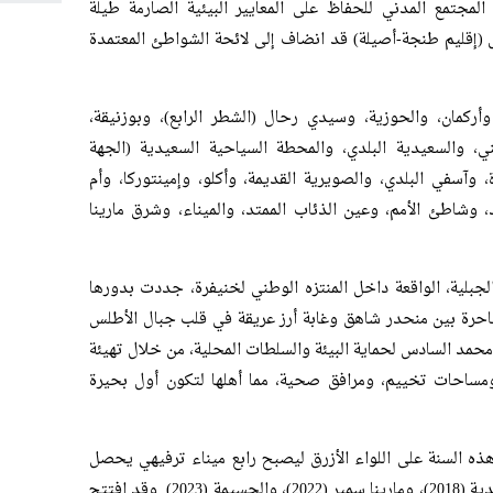
المجتمع المدني للحفاظ على المعايير البيئية الصارمة طيلة
(إقليم طنجة-أصيلة) قد انضاف إلى لائحة الشواطئ المعتمدة
وأركمان، والحوزية، وسيدي رحال (الشطر الرابع)، وبوزنيقة،
ي، والسعيدية البلدي، والمحطة السياحية السعيدية (الجهة
ة، وآسفي البلدي، والصويرية القديمة، وأكلو، وإمينتوركا، وأم
 وشاطئ الأمم، وعين الذئاب الممتد، والميناء، وشرق مارينا
لجبلية، الواقعة داخل المنتزه الوطني لخنيفرة، جددت بدورها
لساحرة بين منحدر شاهق وغابة أرز عريقة في قلب جبال الأطلس
مد السادس لحماية البيئة والسلطات المحلية، من خلال تهيئة
 ومساحات تخييم، ومرافق صحية، مما أهلها لتكون أول بحيرة
ذه السنة على اللواء الأزرق ليصبح رابع ميناء ترفيهي يحصل
على هذه الشارة بعد الموانئ الترفيهية للسعيدية (2018)، ومارينا سمير (2022)، والحسيمة (2023). وقد افتتح