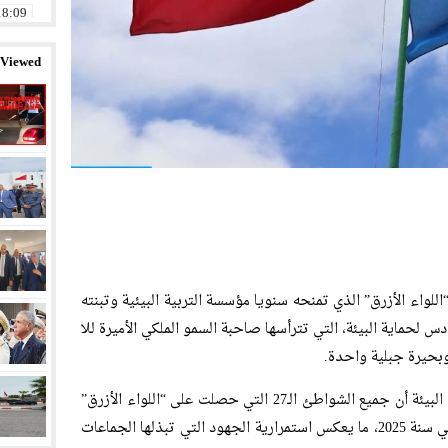
18:09
14:58
 Viewed
11:32
20:01
12:57
23:11
23:07
08:58
سيتم خلال موسم صيف 2025، رفع “اللواء الأزرق” الذي تمنحه سنويا مؤسسة التربية البيئية وتبنته
ؤسسة محمد السادس لحماية البيئة، التي تترأسها صاحبة السمو الملكي الأميرة للا
وأوضح بلاغ لمؤسسة محمد السادس لحماية البيئة أن جميع الشواطئ الـ27 التي حصلت على “اللواء الأزرق”
في سنة 2024 جددت اعتمادها لهذه الشارة في سنة 2025، ما يعكس استمرارية الجهود التي تبذلها الجماعات