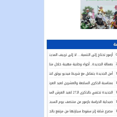
أزمور تحتاج إلى التنمية… لا إلى ترييف المدينة!
بعمالة الجديدة.. أجواء وطنية مهيبة خلال متابعة الخطاب الملكي السامي بمناسبة الذكرى الـ27 لعي
أمن الجديدة يتفاعل مع شريط فيديو يوثق اعتداءً بالسلاح الأبيض ويوقف المتور
بمناسبة الذكرى السابعة والعشرين لعيد العرش المجيد.. تدشين دار الطالبة بأولاد 
الجديدة تحتفي بالذكرى الـ27 لعيد العرش المجيد بتدشين مشاريع تنموية واجتماعية وتعزيز مبادرات الإدماج
صيدلية الحراسة بازمور من منتصف يوم السبت 25يوليوز الى غاية منتصف يوم السبت 1 غشت 2026
مصرع شابة إثر سقوط سيارتها من مرتفع بالجرف الأصفر