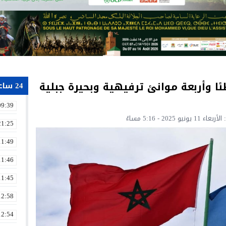
واء الأزرق” بـ 28 شاطئا وأربعة موانئ ترفيهية وبحيرة جبلية
24 ساعة
09:39
21:25
11:49
11:46
11:45
12:58
12:54