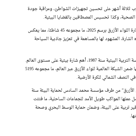
ارب ثلاثة أشهر على تحسين تجهيزات الشواطئ، ومراقبة جودة
ة الصحية، وكذا تحسيس المصطافين بالقضايا البيئية.
وبلغ عدد الشواطئ المرشحة للحصول على شارة اللواء الأزرق برسم 2025، ما مجموعه 45 شاطئا، مما يعكس
ه الشارة، المشهود لها بالمساهمة في تعزيز جاذبية السياحة
وتعتبر شارة اللواء الأزرق التي أحدثتها مؤسسة التربية البيئية سنة 1987، أهم شارة بيئية على مستوى العالم.
وفي سنة 2025، بلغ عدد المواقع الحاصلة عليها ضمن الشبكة العالمية للواء الأزرق عبر العالم، ما مجموعه 5195
واء الأزرق” من طرف مؤسسة محمد السادس لحماية البيئة سنة
ضل عملها المواكب طويل الأمد للجماعات الساحلية، ما فتئت
ر تربية على البيئة، وضمان حماية الوسط البحري وصحة
ها.