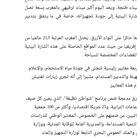
ر إعادة تهيئة ميناء طنجة، ويعد اليوم أكبر ميناء ترفيهي بالمغرب بسعة تصل
يل الشارة البيئية إلى جودة تجهيزاته، خاصة في ما يتعلق بتدبير
وحسب البلاغ، فإنه بعدد إجمالي يبلغ 33 موقعا حائزا على اللواء الأزرق، يحتل المغرب المرتبة الـ21 عالميا من
لثاني إفريقيا من حيث عدد المواقع الحاصلة على هذه الشارة البيئية
ي للفضاءات المخصصة للسباحة.
ربعة معايير رئيسية تتجلى في جودة مياه الاستحمام، والإعلام
لتهيئة والتدبير المستدام، مشيرا إلى أنه تجرى زيارات تفتيش
هذه المعايير.
أزرق مدمجة ضمن برنامج “شواطئ نظيفة”، الذي يعبئ كل صيف
68 جماعة ترابية بدعم من المديرية العامة للجماعات الترابية، و25 شريكا اقتصاديا، وأكثر من 100 جمعية
اتيين، من ضمنهم على الخصوص، المختبر الوطني للدراسات
تنمية المستدامة، والمديرية العامة للوقاية المدنية، ووزارة
والملك العمومي البحري التابعة لوزارة التجهيز والماء.