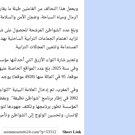
ويعمل هذا التحالف من الفاعلين طيلة ما يق
الرمال ومياه السباحة، وضمان الأمن والسلام
تزايد اهتمام الجماعات الترابية الساحلية بهذ
المستدامة وتثمين المجالات الترابية.
موقعا، 95 في المائة منها (4928 موقعا) يوجد في النصف الشمالي للكرة الأرضية.
وفي المغرب، تم إدخال العلامة البيئية “الل
2002 في إطار برنامج “شواطئ نظيفة”. وبف
المؤسسة تطور برنامجها وتكثف جهودها لتوفي
الإنسان، وتحسين الولوج إلى الشواطئ وتأمين
Short Link