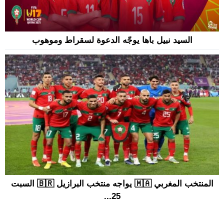
السيد نبيل باها يوجّه الدعوة لسقراط وموهوب
المنتخب المغربي 🇲🇦 يواجه منتخب البرازيل 🇧🇷 السبت
25...