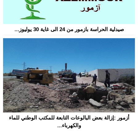
صيدلية الحراسة بازمور من 24 الى غاية 30 يوليوز...
أزمور :إزالة بعض البالوعات التابعة للمكتب الوطني للماء
والكهرباء...