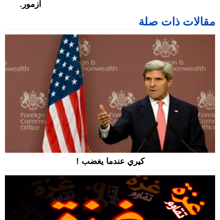
ازمور.
مقالات ذات صلة
كيري عندما يغضب !