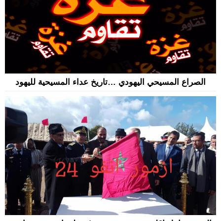
الصراع المسيحي اليهودي …تاريخ عداء المسيحية لليهود