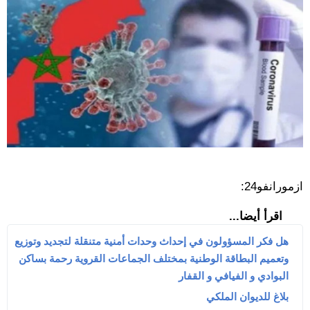
ازمورانفو24:
اقرأ أيضا...
هل فكر المسؤولون في إحداث وحدات أمنية متنقلة لتجديد وتوزيع
وتعميم البطاقة الوطنية بمختلف الجماعات القروية رحمة بساكن
البوادي و الفيافي و القفار
بلاغ للديوان الملكي