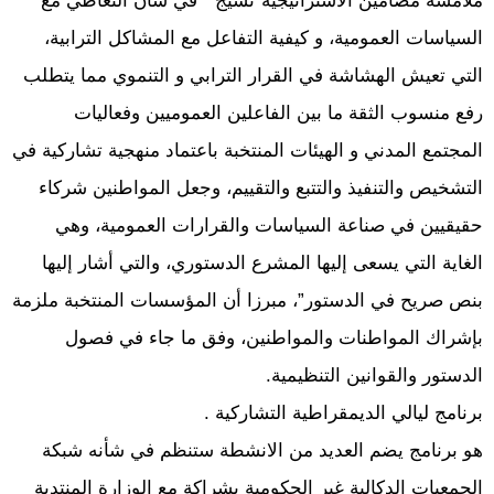
ملامسة مضامين الاستراتيجية”نسيج ” في شأن التعاطي مع
السياسات العمومية، و كيفية التفاعل مع المشاكل الترابية،
التي تعيش الهشاشة في القرار الترابي و التنموي مما يتطلب
رفع منسوب الثقة ما بين الفاعلين العموميين وفعاليات
المجتمع المدني و الهيئات المنتخبة باعتماد منهجية تشاركية في
التشخيص والتنفيذ والتتبع والتقييم، وجعل المواطنين شركاء
حقيقيين في صناعة السياسات والقرارات العمومية، وهي
الغاية التي يسعى إليها المشرع الدستوري، والتي أشار إليها
بنص صريح في الدستور”، مبرزا أن المؤسسات المنتخبة ملزمة
بإشراك المواطنات والمواطنين، وفق ما جاء في فصول
الدستور والقوانين التنظيمية.
برنامج ليالي الديمقراطية التشاركية .
هو برنامج يضم العديد من الانشطة ستنظم في شأنه شبكة
الجمعيات الدكالية غير الحكومية بشراكة مع الوزارة المنتدبة