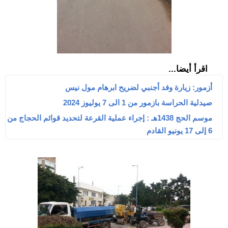
اقرأ أيضا...
أزمور: زيارة وفد أجنبي لضريح ابرهام مول نيس
صيدلية الحراسة بازمور من 1 الى 7 يوليوز 2024
موسم الحج 1438هـ : إجراء عملية القرعة لتحديد قوائم الحجاج من
6 إلى 17 يونيو القادم