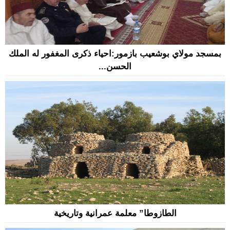
بمسجد مولاي بوشعيب بازمور:احياء ذكرى المغفور له الملك
الحسن...
الطازوطا” معلمة عمرانية وتاريخية