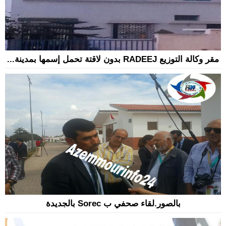
مقر وكالة التوزيع RADEEJ بدون لاقتة تحمل إسمها بمدينة...
بالصور.لقاء صحفي ب Sorec بالجديدة