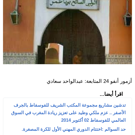
أزمور أنفو 24 المتابعة: عبدالواحد سعادي
اقرأ أيضا...
تدشين مشاريع مجموعة المكتب الشريف للفوسفاط بالجرف
الأصفر .. عزم ملكي وطيد على تعزيز ريادة المغرب في السوق
العالمي للفوسفاط 02 أكتوبر 2014
حد السوالم :اختتام الدوري المهني الأول للكرة المصغرة.