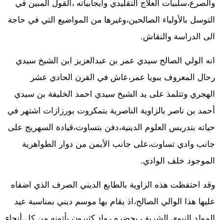
والصرع،سلبيات العلاج التقليدي وايجابياته ،القول المبين في
التوسل بالأولياء الصالحين،وغيرها من المواضيع التي في حاجة
الى الدراسة والنقاش.
انه الولي الصالح سيدي عمر بن عبدالعزيز ابن الشيخ سيدي
رحال المعروف ببويا عمر،عاش في القرن الحادي عشر
الهجري وتتلمذ على يد الشيخ سيدي احمد الخليفة بن سيدي
أحمد بن ناصر بالزاوية الناصرية بتمكروت بورزازات اشتهر في
حياته بتدريس العلوم الدينية،دفن بتساوت،قيادة السهريج على
جانب وادي تساوت،على جانب الأيمن من دوار الطواهرية
الموجود خلف الوادي.
وقد احتفظت هذه الزاوية بالطابع الديني الصرف الذي اضفاه
عليها هذا الوالي الصالح،اذ يقام بها موسم ديني بمناسبة عيد
المولد النبوي الشريف يحضره رواد كثيرون يأتونه من كل أنحاء