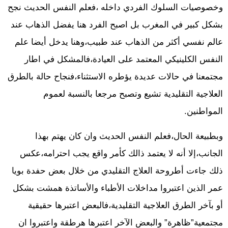
وخصوصيات السلوك الفردي داخله ،فعلم النفس الحديث نجح
بشكل كبير في المغرب بل اصبح الفرد هنا يفضل الذهاب عند
عالم نفسي أكثر من الذهاب عند طبيب،وهنا يدخل أيضا علم
النفس الكلينيكي المعتمد على العيادة،فالمشكل في اطار
مجتمعنا في حالات عديدة يؤطره الاستثناء،فنجاح حالة بالطرق
العلاجية التقليدية تشيع وتصبح مرجعا بالنسبة لعموم
المواطنين.
وبطبيعة الحال،فعلم النفس الحديث وان كان يهتم بهذا
الجانب،إلا أنه لا يعتمد ذالك كأمر واقع يجب احترامه،عكس
ذلك جاءت أطروحة العلاج التقليدي من خلال بعض حفدة بويا
عمر الذين اعتبروا مداخلات الأطباء والأساتذة همشت بشكل
أو بآخر الطرق العلاجية التقليدية،فالبعض اعتبرها حقيقية
مجتمعية”ظاهرة” والبعض الآخر اعتبرها هرطقة واعتبروا ان