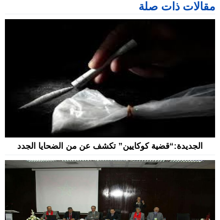
مقالات ذات صلة
الجديدة:“قضية كوكايين” تكشف عن من الضحايا الجدد