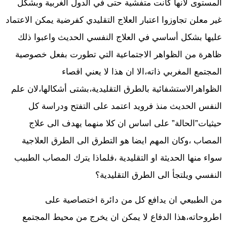
المستوى لانها كانت متفشية حتى في الدول الغربية وبشكل
غير معلن تجاوزوا اعتبار العلاج التقليدي كفرضية يمكن الاعتماد
عليها بشكل أساسي في العلاج النفسي الحديث واعبوا ذلك
ظاهرة من الظواهر الاجتماعية التي تطورت بفعل خصوصية
المجتمع المغربي ذاته،الا ان هذا لا يعني اقصاء
الظواهرالاستشفائية بالطرق التقليدية،بشتى أشكالها،لان علم
النفس الحديث منذ فرويد اعتمد على التفتح ودراسة كل
حيثيات”الحالة” على اساس ان كلا منهما يهدف الى علاج
المصاب ،وكان المهم ايضا هو التطرق الى الطرق العلاجية
سواء منها الحديثة او التقليدية ،فلماذا يترك المصاب الطبيب
النفسي ويلتجأ الى الطرق التقليدية؟
من الطبيعي ان يدافع كل من دائرة اختصاصية على
اطروحاته،هذا الدفاع لا يمكن ان يخرج من محيط المجتمع