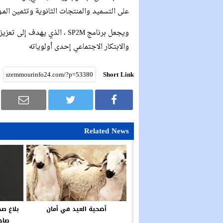
على التسميد والمنتجات الثانوية وتثمين المـو
ويجعل برنامج SP2M ، الذي يه
والابتكار الاجتماعي إحدى أولوياته
Short Link
Related News
أضحية العيد في أمان
بلاغ ص
صادر