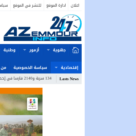
اعلان
ادارة الموقع
للنشر في الموقع
سياس
جهوية
أزمور
وطنية
إقتصادية
سياسة الخصوصية
من 
134 سربة و2140 فارسا في إحصاء قياسي لموسم مولاي عبد الله أمغار
Lasts News