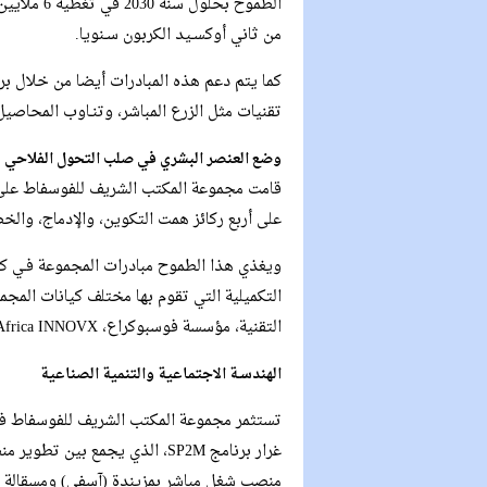
من ثاني أوكسـيد الكربون سـنويا.
كما يتم دعم هذه المبادرات أيضا من خلال برن
تقنيات مثل الزرع المباشر، وتنـاوب المحاصيل
وضع العنصر البشري في صلب التحول الفلاحي
قامت مجموعة المكتب الشريف للفوسفاط على م
على أربع ركائز همت التكوين، والإدماج، والخ
ويغذي هذا الطموح مبادرات المجموعة فـي كل
التكميلية التي تقوم بها مختلف كيانات ال
التقنية، مؤسسة فوسبوكراع، OCP Africa INNOVX) والراسخة في الديناميكة المحلية.
الهندسـة الاجتماعية والتنمية الصناعية
تستثمر مجموعة المكتب الشريف للفوسفاط في ا
منصب شغل مباشر بمزيندة (آسفي) ومسقالة (ا