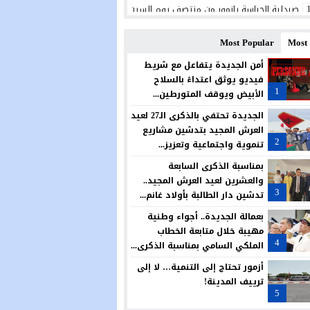
صيدلية الحراسة بازمور من منتصف يوم السبت 25يوليوز الى غاية منتصف يوم السبت 1 غشت 2026
مصرع شابة إثر سقوط سيارتها من مرتفع بالجرف الأصفر
Most Popular
Most
رسميًا.. الدفاع الحسني الجديدي يضرب بقوة ويتعاقد مع البرتغالي ريكاردو شيو ل
أمن الجديدة يتفاعل مع شريط
فيديو يوثق اعتداءً بالسلاح
الجديدة تحتضن منتدى علمياً حول النوع الاجتماعي والحكامة وتمكين النساء من أج
1
الأبيض ويوقف المتورطين...
المديرية الإقليمية بالجديدة تحتفي بالتميز في حفل سنوي لتكريم المتفوقين
الجديدة تحتفي بالذكرى الـ27 لعيد
العرش المجيد بتدشين مشاريع
الكلاب الضالة تؤرق ساكنة حي الوفاق بأزمور.. مطالب بتدخل عاجل وحل جذري لحما
2
تنموية واجتماعية وتعزيز...
مجلس آزمور يصادق بالإجماع على تمديد عقد تدبير قطاع النظافة.. ودعوات للجوء 
بمناسبة الذكرى السابعة
والعشرين لعيد العرش المجيد..
المغرب يواصل رفع راية العرب وإفريقيا عاليًا في الولايات المتحدة الأمريكية
3
تدشين دار الطالبة بأولاد غانم...
بعمالة الجديدة.. أجواء وطنية
مهيبة خلال متابعة الخطاب
4
الملكي السامي بمناسبة الذكرى...
أزمور تحتاج إلى التنمية… لا إلى
ترييف المدينة!
5