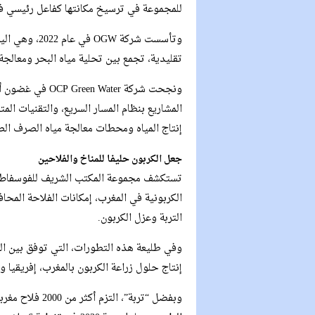
للمجموعة في ترسيخ مكانتها كفاعل رئيسي في 
وتأسست شركة W
تقليدية، تجمع بين تحلية مياه البحر ومعالجة ال
ونجحت شركة ater
إنتاج المياه ومحطات معالجة مياه الصرف ال
جعل الكربون حليفا للمناخ والفلاحين
تستكشف مجموعة المكتب الشريف للفوسفاط م
الكربونية في المغرب، إمكانات الفلاحة المحاف
التربة وعزل الكربون.
وفي طليعة هذه التطورات، التي توفق بين ال
إنتاج حلول زراعة الكربون بالمغرب، إفريقيا و
وبفضل “تربة”، ا