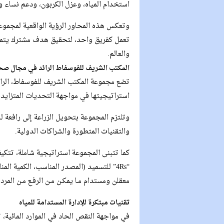
استخدام المياه، وعزل الكربون، ودعم نساء و
وتعكس هذه المحاور الرؤية الواقعية لمجموعة 
تعمل كفريق واحد، لتحقيق هدف مشترك يتمثل
والعالم.
المكتب الشريف للفوسفاط الرائد في مجال صحة 
تضع مجموعة المكتب الشريف للفوسفاط، الرائ
استراتيجيتها في مواجهة التحديات المتزايدة 
وتلتزم المجموعة بتحويل الزراعة إلى رافعة لل
والتقنيات المتطورة والشراكات الدولية.
كما تتبنى المجموعة استراتيجية شاملة، تت
“4Rs” للتسميد (المصدر المناسب، الكمية ا
معقلن ومستدام مـا يمكـن مـن الرفـع مـن المرد
تقنيات مبتكرة للإدارة المستدامة للمياه