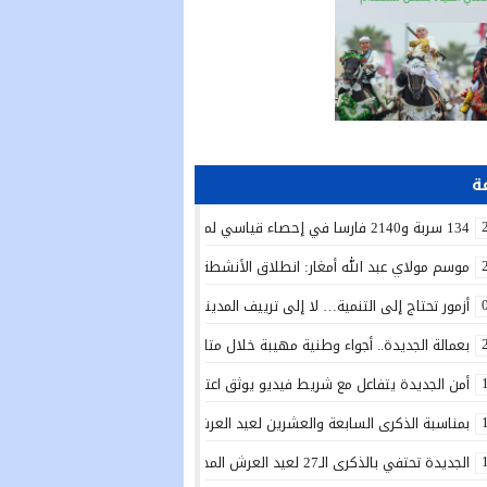
134 سربة و2140 فارسا في إحصاء قياسي لموسم مولاي عبد الله أمغار
موسم مولاي عبد الله أمغار: انطلاق الأنشطة الدينية في أجواء من الخشوع الرو
أزمور تحتاج إلى التنمية… لا إلى ترييف المدينة!
بعمالة الجديدة.. أجواء وطنية مهيبة خلال متابعة الخطاب الملكي السامي بمناسبة الذكرى الـ27 لعي
أمن الجديدة يتفاعل مع شريط فيديو يوثق اعتداءً بالسلاح الأبيض ويوقف المتور
بمناسبة الذكرى السابعة والعشرين لعيد العرش المجيد.. تدشين دار الطالبة بأولاد 
الجديدة تحتفي بالذكرى الـ27 لعيد العرش المجيد بتدشين مشاريع تنموية واجتماعية وتعزيز مبادرات الإدماج