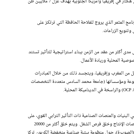
الطموح بحلول سنة 2030 في تغطية 6 ملايين هكتار في إفريقيا وأمريكا الجنوبية بهدف عزل 7 ملاييـن طن
امج المثمر الذي يروج للفلاحة الحافظة التي ترتكـز على
 وتنويع الزراعات.
دى أكثر من عقد من الزمن ببناء استراتيجية للتأثير تستند
صوصية المحلية وريادة الأعمال.
 من المغرب وإفريقيا، ويتجسد ذلـك مـن خلال المبادرات
مجموعة ومؤسساتها (جامعة محمد السادس متعددة التخصصات
لبنيات والمنصات الصناعية ذات التأثير الترابي القوي، على
غرار برنامج SP2M، الذي يجمع بين تطوير منصات الإنتاج وخلق فرص الشغل. ويتم خلق أكثر من 20000
لصويـرة)، حول منظومة بيئية صناعية منخفضة الكربون تركز